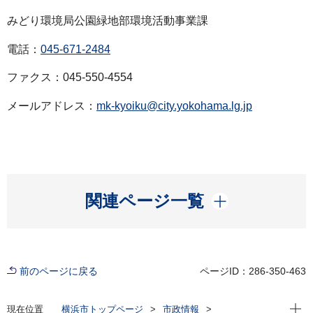
みどり環境局公園緑地部環境活動事業課
電話：
045-671-2484
ファクス：045-550-4554
メールアドレス：
mk-kyoiku@city.yokohama.lg.jp
開く
関連ページ一覧
前のページに戻る
ページID：286-350-463
現在位
現在位置
横浜市トップページ
市政情報