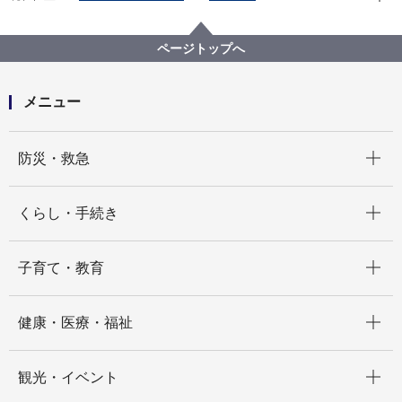
広報・広聴・報道
記者発表
みどり環境局
記者発表 2024年度
こどもたちの環境教育・学習を更に推進！～横浜市と
ページトップへ
株式会社アドバコムが「環境教育・学習の推進に関す
る連携協定」を締結しました～
メニュー
開く
防災・救急
開く
くらし・手続き
開く
子育て・教育
開く
健康・医療・福祉
開く
観光・イベント