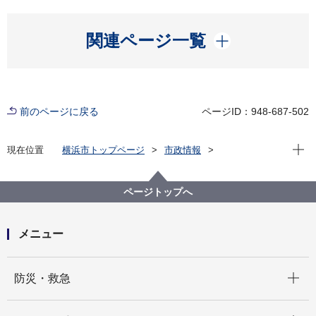
開く
関連ページ一覧
前のページに戻る
ページID：948-687-502
現在位
現在位置
横浜市トップページ
市政情報
広報・広聴・報道
記者発表
みどり環境局
記者発表 2024年度
森の利活用連携事業で協定を締結し維持管理作業等に
ページトップへ
取り組みます
メニュー
開く
防災・救急
開く