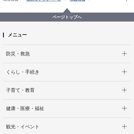
広報・広聴・報道
記者発表
みどり環境局
記者発表 2024年度
「株式会社デスポ」と大気常時監視測定局ネーミング
ページトップへ
ライツ契約を締結しました！
メニュー
開く
防災・救急
開く
くらし・手続き
開く
子育て・教育
開く
健康・医療・福祉
開く
観光・イベント