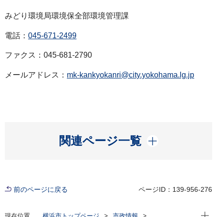
みどり環境局環境保全部環境管理課
電話：
045-671-2499
ファクス：045-681-2790
メールアドレス：
mk-kankyokanri@city.yokohama.lg.jp
開く
関連ページ一覧
前のページに戻る
ページID：139-956-276
現在位
現在位置
横浜市トップページ
市政情報