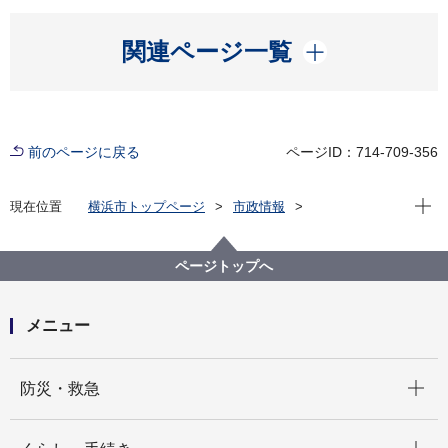
開く
関連ページ一覧
前のページに戻る
ページID：714-709-356
現在位
現在位置
横浜市トップページ
市政情報
広報・広聴・報道
記者発表
みどり環境局
記者発表 2024年度
＼サッカーをしながら、楽しく学ぼう／ 「生物多様性
ページトップへ
×サッカーin南スポーツセンター」を開催します！
メニュー
開く
防災・救急
開く