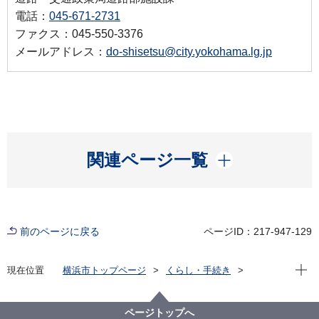
電話：
045-671-2731
ファクス：045-550-3376
メールアドレス：
do-shisetsu@city.yokohama.lg.jp
開く
関連ページ一覧
前のページに戻る
ページID：217-947-129
現在位
現在位置
横浜市トップページ
くらし・手続き
まちづくり・環境
道路
安全施設
人にやさしい道づくり
横浜市の道路のバリアフリー事業
ページトップへ