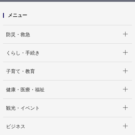
道路特定事業計画について
桜木町駅・馬車道駅・関内駅・伊勢佐木長者町駅・日
本大通り駅周辺地区道路特定事業計画 PDF版ダウン
メニュー
ロード
開く
防災・救急
開く
くらし・手続き
開く
子育て・教育
開く
健康・医療・福祉
開く
観光・イベント
開く
ビジネス