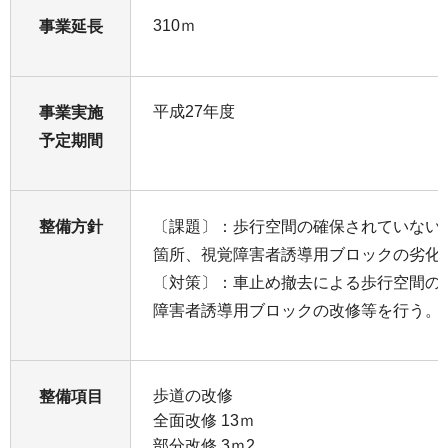
310ｍ
事業延長
平成27年度
事業実施
予定期間
整備方針
〔課題〕：歩行空間の確保されていない
箇所、視覚障害者誘導用ブロックの劣化
〔対策〕：車止め撤去による歩行空間の
障害者誘導用ブロックの改修等を行う。
歩道の改修
整備項目
全面改修 13ｍ
部分改修 3ｍ2