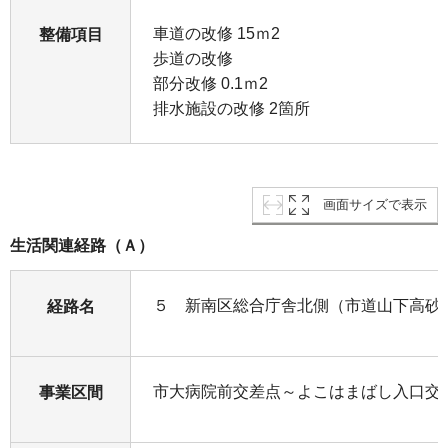
車道の改修 15ｍ2
整備項目
歩道の改修
部分改修 0.1ｍ2
排水施設の改修 2箇所
画面サイズで表示
生活関連経路（Ａ）
５ 新南区総合庁舎北側（市道山下高砂線
経路名
市大病院前交差点～よこはまばし入口交
事業区間