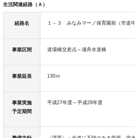
生活関連経路（Ａ）
１－３ みなみマーノ保育園前（市道中村
経路名
道場橋交差点～浦舟水道橋
事業区間
130ｍ
事業延長
平成27年度～平成28年度
事業実施
予定期間
整備方針
〔課題〕：歩道に不陸のある箇所、排水