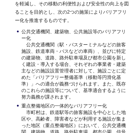
を軽減し、その移動の利便性および安全性の向上を図
ることを目的とし、次の2つの施策によりバリアフリ
ー化を推進するものです。
公共交通機関、建築物、公共施設等のバリアフリ
ー化
公共交通機関（駅・バスターミナルなどの旅客
施設、鉄道車両・バスなどの車両）、並びに特定
の建築物、道路、路外駐車場及び都市公園を新し
く建設・導入する場合、それぞれの事業者・建築
主などの施設設置管理者に対して、施設ごとに定
めた「バリアフリー整備基準（移動等円滑化基
準）」への適合が義務づけられます。また、既存
のこれらの施設等について、基準適合するように
努力義務が課されます。
重点整備地区の一体的なバリアフリー化
市町村は、鉄道駅等の旅客施設を中心とした地
区や、高齢者、障害者などが利用する施設が集ま
った地区（重点整備地区）において、公共交通機
関、建築物、道路、路外駐車場、都市公園、信号