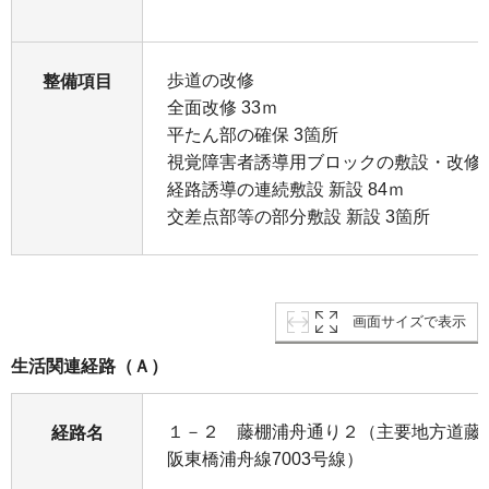
歩道の改修
整備項目
全面改修 33ｍ
平たん部の確保 3箇所
視覚障害者誘導用ブロックの敷設・改修
経路誘導の連続敷設 新設 84ｍ
交差点部等の部分敷設 新設 3箇所
画面サイズで表示
生活関連経路（Ａ）
１－２ 藤棚浦舟通り２（主要地方道藤棚
経路名
阪東橋浦舟線7003号線）