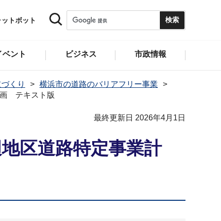
ャットボット
イベント
ビジネス
市政情報
道づくり
横浜市の道路のバリアフリー事業
画 テキスト版
最終更新日 2026年4月1日
辺地区道路特定事業計