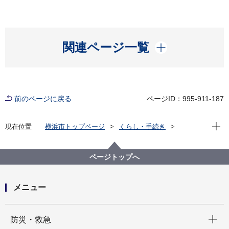
開く
関連ページ一覧
前のページに戻る
ページID：995-911-187
現在位
現在位置
横浜市トップページ
くらし・手続き
まちづくり・環境
道路
安全施設
人にやさしい道づくり
横浜市の道路のバリアフリー事業
ページトップへ
道路特定事業計画について
戸塚駅・東戸塚駅・舞岡駅周辺地区道路特定事業計
画 PDF版ダウンロード
メニュー
開く
防災・救急