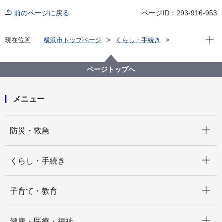
前のページに戻る
ページID：293-916-953
現在位
現在位置
横浜市トップページ
くらし・手続き
まちづくり・環境
道路
安全施設
人にやさしい道づくり
横浜市の道路のバリアフリー事業
ページトップへ
道路特定事業計画について
関内駅周辺地区道路特定事業計画 PDF版ダウンロー
ド
メニュー
開く
防災・救急
開く
くらし・手続き
開く
子育て・教育
開く
健康・医療・福祉