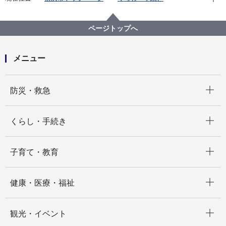
まちづくり・環境
道路
安全施設
人にやさしい道づくり
横浜市の道路のバリアフリー事業
ページトップへ
道路特定事業計画について
市が尾駅周辺地区道路特定事業計画 PDF版ダウンロ
ード
メニュー
開く
防災・救急
開く
くらし・手続き
開く
子育て・教育
開く
健康・医療・福祉
開く
観光・イベント