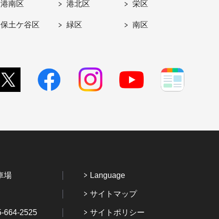
港南区
港北区
栄区
保土ケ谷区
緑区
南区
車場
Language
サイトマップ
64-2525
サイトポリシー