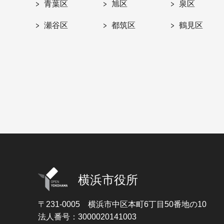
青葉区
旭区
泉区
瀬谷区
都筑区
鶴見区
横浜市役所
〒231-0005
横浜市中区本町6丁目50番地の10
法人番号：3000020141003