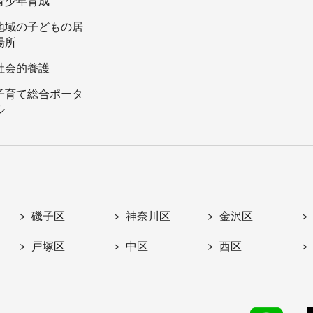
青少年育成
地域の子どもの居
場所
社会的養護
子育て総合ポータ
ル
磯子区
神奈川区
金沢区
戸塚区
中区
西区