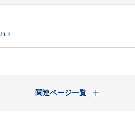
lg.jp
開く
関連ページ一覧