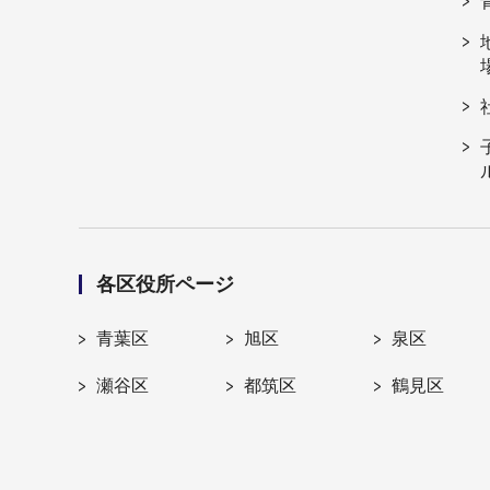
各区役所ページ
青葉区
旭区
泉区
瀬谷区
都筑区
鶴見区