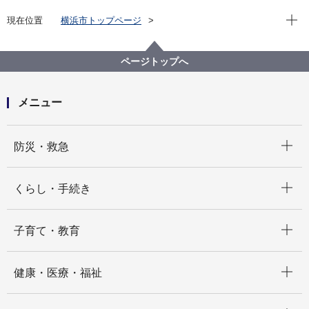
現在位
現在位置
横浜市トップページ
横浜市 Q＆Aよくある質問集
所管区局から探す
健康福祉局
介護保険課
介護保険の負担限度額認定にあたって、預貯金などの
ページトップへ
資産はどういったものが対象になりますか。
メニュー
開く
防災・救急
開く
くらし・手続き
開く
子育て・教育
開く
健康・医療・福祉
開く