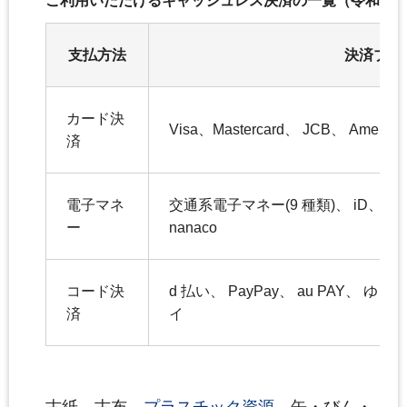
ご利用いただけるキャッシュレス決済の一覧（令和７
支払方法
決済ブラ
カード決
Visa、Mastercard、 JCB、 American
済
電子マネ
交通系電子マネー(9 種類)、 iD、 QUI
ー
nanaco
コード決
d 払い、 PayPay、 au PAY、 
済
イ
古紙、古布、
プラスチック資源
、缶・びん・