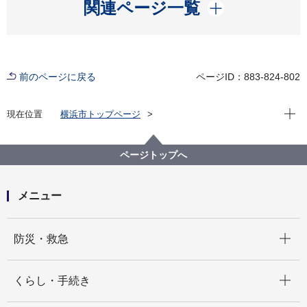
開く
関連ページ一覧
前のページに戻る
ページID：883-824-802
現在位
現在位置
横浜市トップページ
横浜市 Q＆Aよくある質問集
所管区局から探す
資源循環局
業務課
引越や遺品整理などによる大量のごみを一度に捨てた
ページトップへ
い
メニュー
開く
防災・救急
開く
くらし・手続き