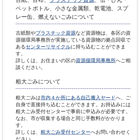
ペットボトル、小さな金属類、乾電池、スプ
レー缶、燃えないごみについて
古紙類や
プラスチック資源
など資源物は、各区の資
源循環局事務所が実施している資源物の拠点回収で
ある
センターリサイクル
に持ち込むことができま
す。
詳しくは、お住まいの区の
資源循環局事務所
へご相
談ください。
粗大ごみについて
粗大ごみは
市内４か所にある自己搬入ヤード
へ、ご
自身で直接持ち込むことができます。お持込みには
粗大ごみ受付センターで事前に申込みが必要です。
なお、市が収集する場合と同じ手数料がかかりま
す。
詳しくは、
粗大ごみ受付センター
へお問い合わせく
ださい。