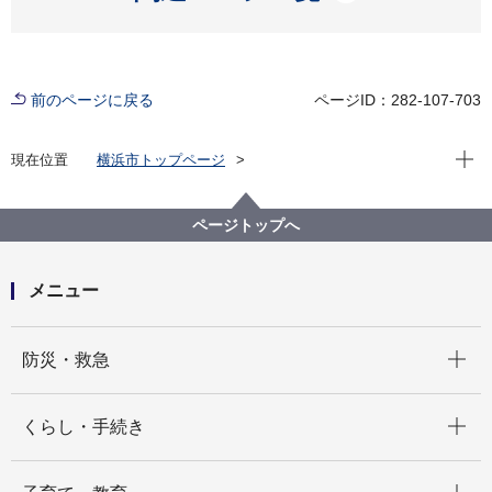
前のページに戻る
ページID：282-107-703
現在位
現在位置
横浜市トップページ
横浜市 Q＆Aよくある質問集
所管区局から探す
資源循環局
業務課
小型家電回収ボックスにより回収した小型家電は、ど
ページトップへ
のように処理するのですか。
メニュー
開く
防災・救急
開く
くらし・手続き
開く