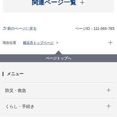
開く
関連ページ一覧
前のページに戻る
ページID：111-565-783
現在位
現在位置
横浜市トップページ
横浜市 Q＆Aよくある質問集
所管区局から探す
資源循環局
業務課
傘の出し方
ページトップへ
メニュー
開く
防災・救急
開く
くらし・手続き