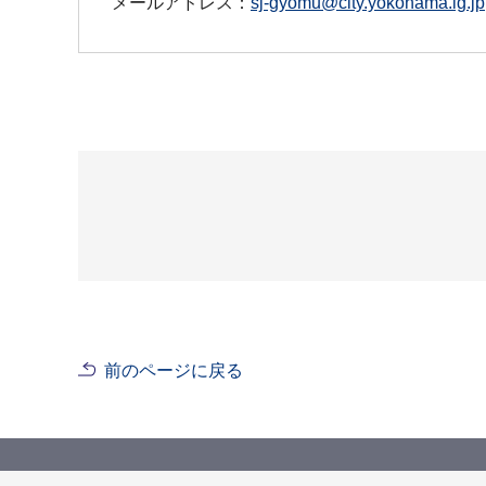
メールアドレス：
sj-gyomu@city.yokohama.lg.jp
前のページに戻る