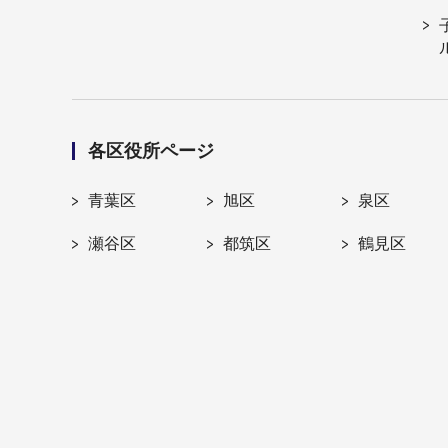
各区役所ページ
青葉区
旭区
泉区
瀬谷区
都筑区
鶴見区