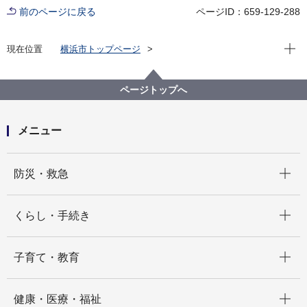
前のページに戻る
ページID：659-129-288
現在位
現在位置
横浜市トップページ
横浜市 Q＆Aよくある質問集
所管区局から探す
資源循環局
業務課
納豆の容器がきれいに洗えないがそのままでよいか
ページトップへ
メニュー
開く
防災・救急
開く
くらし・手続き
開く
子育て・教育
開く
健康・医療・福祉