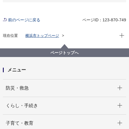
前のページに戻る
ページID：123-870-749
現在位
現在位置
横浜市トップページ
横浜市 Q＆Aよくある質問集
所管区局から探す
資源循環局
業務課
小型家電回収ボックスに入らないものを、小型家電と
ページトップへ
して集めないのは何故ですか。
メニュー
開く
防災・救急
開く
くらし・手続き
開く
子育て・教育