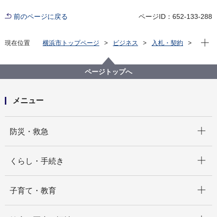
前のページに戻る
ページID：652-133-288
現在位
現在位置
横浜市トップページ
ビジネス
入札・契約
プロポーザル等の発注情報
2025年度
委託
健康福祉局
【入札結果掲載】浦舟複合福祉施設厨房の汚水槽排水
ページトップへ
ポンプ交換工事業務委託
メニュー
開く
防災・救急
開く
くらし・手続き
開く
子育て・教育
開く