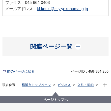
ファクス：045-664-0403
メールアドレス：
kf-kouki@city.yokohama.lg.jp
開く
関連ページ一覧
前のページに戻る
ページID：458-384-280
現在位
現在位置
横浜市トップページ
ビジネス
入札・契約
プロポーザル等の発注情報
2025年度
委託
健康福祉局
【終了しました】【公募型指名競争入札】後期高齢者
ページトップへ
医療保険料OCR督促状の印字及び封入封緘等業務委託