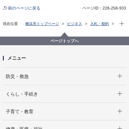
前のページに戻る
ページID：228-258-933
現在位
現在位置
横浜市トップページ
ビジネス
入札・契約
プロポーザル等の発注情報
2025年度
委託
健康福祉局
【入札結果掲載】【公募型指名競争入札】外国人介護
ページトップへ
人材交流会実施事業業務委託
メニュー
開く
防災・救急
開く
くらし・手続き
開く
子育て・教育
開く