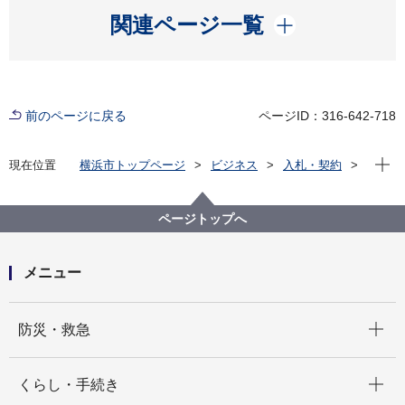
開く
関連ページ一覧
前のページに戻る
ページID：316-642-718
現在位
現在位置
横浜市トップページ
ビジネス
入札・契約
プロポーザル等の発注情報
2025年度
委託
健康福祉局
【入札結果掲載】【公募型指名競争入札】横浜市福祉
ページトップへ
のまちづくり条例施行規則の改正に係る業務委託
メニュー
開く
防災・救急
開く
くらし・手続き