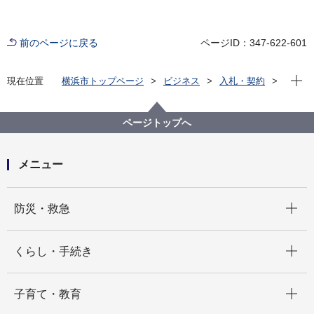
前のページに戻る
ページID：347-622-601
現在位
現在位置
横浜市トップページ
ビジネス
入札・契約
プロポーザル等の発注情報
2025年度
委託
健康福祉局
【終了しました】【公募型指名競争入札】横浜市福祉
ページトップへ
のまちづくり研修業務委託
メニュー
開く
防災・救急
開く
くらし・手続き
開く
子育て・教育