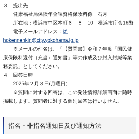
３ 提出先
健康福祉局保険年金課資格保険料係 石月
所在地：横浜市中区本町６－５－10 横浜市庁舎16階
電子メールアドレス：
kf‐
hokennenkin@city.yokohama.lg.jp
※メールの件名は、「【質問書】令和７年度「国民健
康保険料還付（充当）通知書」等の作成及び封入封緘等業
務委託」としてください。
４ 回答日時
2025年２月３日(月曜日）
※質問に対する回答は、この発注情報詳細画⾯に随時
掲載します。質問者に対する個別回答は⾏いません。
指名・非指名通知日及び通知方法