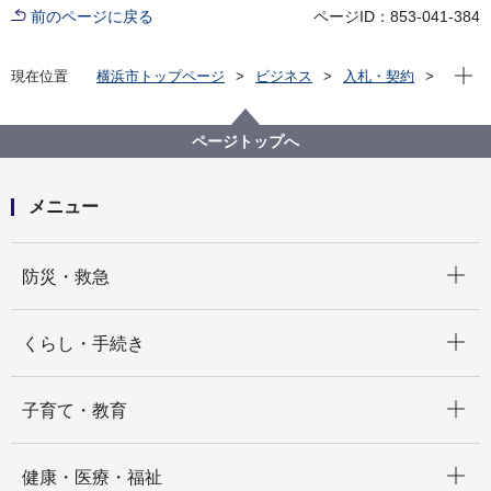
前のページに戻る
ページID：853-041-384
現在位
現在位置
横浜市トップページ
ビジネス
入札・契約
プロポーザル等の発注情報
2025年度
委託
健康福祉局
【参加申込終了】【公募型指名競争入札】令和７年度
ページトップへ
「国民健康保険料等還付（充当）通知書」等作成及び
封入封緘等業務委託
メニュー
開く
防災・救急
開く
くらし・手続き
開く
子育て・教育
開く
健康・医療・福祉