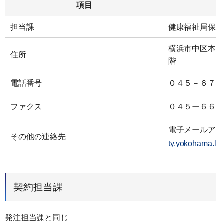
項目
担当課
健康福祉局保
横浜市中区本町
住所
階
電話番号
０４５－６７
ファクス
０４５ー６６
電子メールア
その他の連絡先
ty.yokohama.lg
契約担当課
発注担当課と同じ