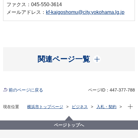
ファクス：045-550-3614
メールアドレス：
kf-kaigoshomu@city.yokohama.lg.jp
開く
関連ページ一覧
前のページに戻る
ページID：447-377-788
現在位
現在位置
横浜市トップページ
ビジネス
入札・契約
プロポーザル等の発注情報
2025年度
委託
健康福祉局
【終了しました】【公募型指名競争入札】令和７年度
ページトップへ
版介護保険制度概要冊子（ポケットサイズ）の作成業
務委託