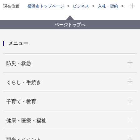
現在位
現在位置
横浜市トップページ
ビジネス
入札・契約
プロポーザル等の発注情報
2025年度
委託
健康福祉局
【入札結果掲載】【公募型指名競争入札】介護サービ
ページトップへ
ス事業所・施設を対象とした災害時業務継続計画
（BCP）に関するセミナー実施に係る業務委託
メニュー
開く
防災・救急
開く
くらし・手続き
開く
子育て・教育
開く
健康・医療・福祉
開く
観光・イベント