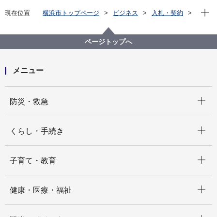
現在位
現在位置
横浜市トップページ
ビジネス
入札・契約
プロポーザル等の発注情報
2025年度
委託
健康福祉局
【参加申込終了】【公募型指名競争入札】令和７年度
ページトップへ
若年層向け依存症啓発動画YouTube広告掲出業務委託
メニュー
開く
防災・救急
開く
くらし・手続き
開く
子育て・教育
開く
健康・医療・福祉
開く