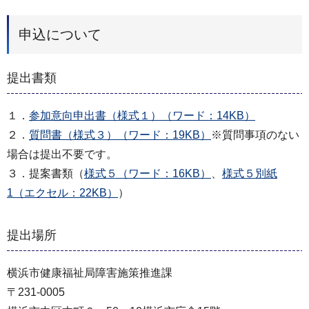
申込について
提出書類
１．
参加意向申出書（様式１）（ワード：14KB）
２．
質問書（様式３）（ワード：19KB）
※質問事項のない
場合は提出不要です。
３．提案書類（
様式５（ワード：16KB）
、
様式５別紙
1（エクセル：22KB）
）
提出場所
横浜市健康福祉局障害施策推進課
〒231-0005