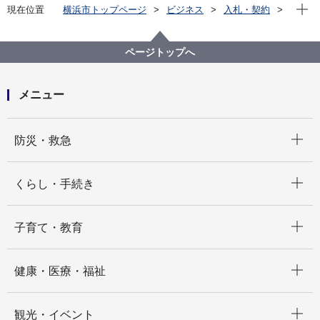
現在位
現在位置
横浜市トップページ
ビジネス
入札・契約
プロポーザル等の発注情報
2025年度
委託
健康福祉局
【契約結果掲載】【公募型プロポーザル】知的障害者
ページトップへ
等にわかりやすい資料等の表現見直し業務委託
メニュー
開く
防災・救急
開く
くらし・手続き
開く
子育て・教育
開く
健康・医療・福祉
開く
観光・イベント