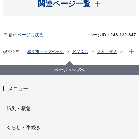
開く
関連ページ一覧
前のページに戻る
ページID：243-132-847
現在位
現在位置
横浜市トップページ
ビジネス
入札・契約
プロポーザル等の発注情報
2025年度
委託
健康福祉局
【入札結果掲載】【公募型指名競争入札】令和７年度
ページトップへ
情報登録事業に係るコールセンター業務委託
メニュー
開く
防災・救急
開く
くらし・手続き