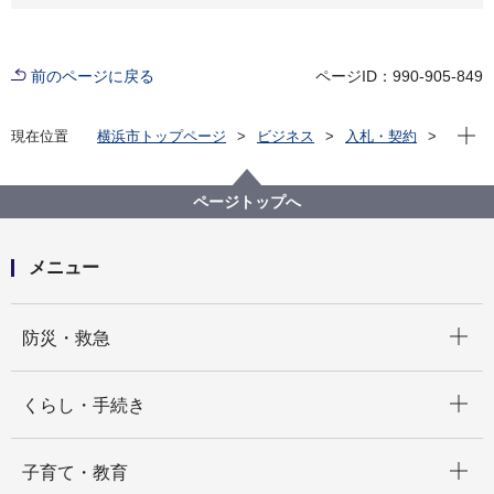
前のページに戻る
ページID：990-905-849
現在位
現在位置
横浜市トップページ
ビジネス
入札・契約
プロポーザル等の発注情報
2025年度
委託
健康福祉局
【入札結果掲載】【公募型指名競争入札】濱とも新規
ページトップへ
協賛店獲得・既存協賛店確認更新等業務委託
メニュー
開く
防災・救急
開く
くらし・手続き
開く
子育て・教育