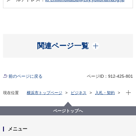
開く
関連ページ一覧
前のページに戻る
ページID：912-425-801
現在位
現在位置
横浜市トップページ
ビジネス
入札・契約
プロポーザル等の発注情報
2025年度
委託
健康福祉局
【公募型プロポーザル方式】令和８年度未来のあなた
ページトップへ
と家族を応援サイト「ふくしらべ」（ウェブサイト）
の改修及び運用保守業務委託
メニュー