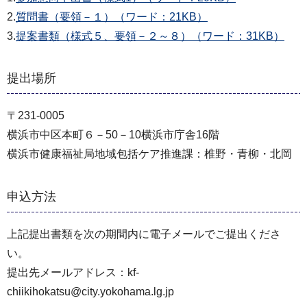
2.
質問書（要領－１）（ワード：21KB）
3.
提案書類（様式５、要領－２～８）（ワード：31KB）
提出場所
〒231-0005
横浜市中区本町６－50－10横浜市庁舎16階
横浜市健康福祉局地域包括ケア推進課：椎野・青柳・北岡
申込方法
上記提出書類を次の期間内に電子メールでご提出くださ
い。
提出先メールアドレス：kf-
chiikihokatsu@city.yokohama.lg.jp