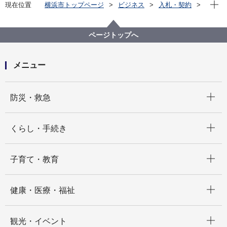
現在位
現在位置
横浜市トップページ
ビジネス
入札・契約
プロポーザル等の発注情報
2025年度
委託
健康福祉局
【結果掲載】【公募型プロポーザル方式】国民健康保
ページトップへ
険特定健康診査・特定保健指導勧奨業務委託
メニュー
開く
防災・救急
開く
くらし・手続き
開く
子育て・教育
開く
健康・医療・福祉
開く
観光・イベント