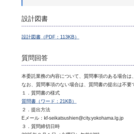
設計図書
設計図書（PDF：113KB）
質問回答
本委託業務の内容について、質問事項のある場合は
なお、質問事項のない場合は、質問書の提出は不要
１．質問書の様式
質問書（ワード：21KB）
２．提出方法
Eメール：kf-seikatsushien@city.yokohama.lg.jp
３．質問締切日時