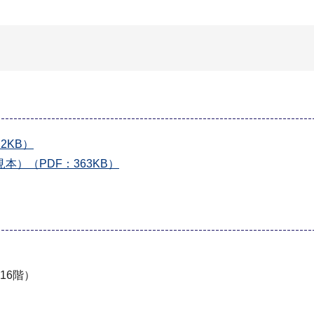
2KB）
）（PDF：363KB）
16階）