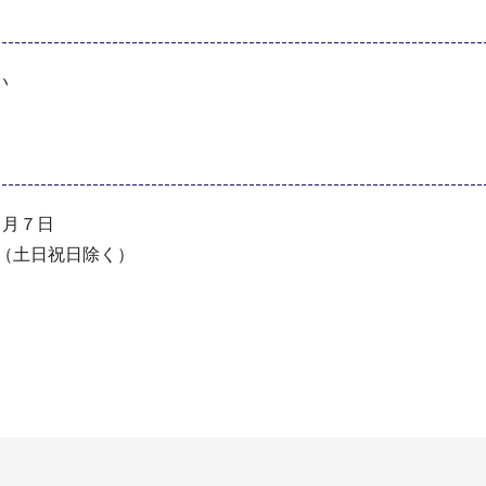
い
８月７日
で（土日祝日除く）