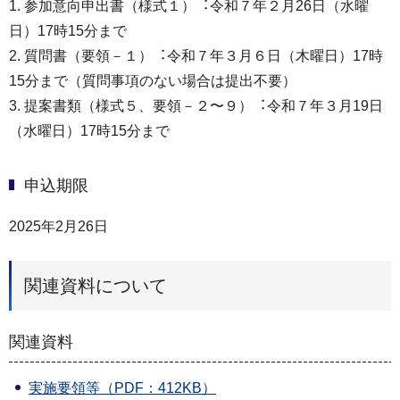
1. 参加意向申出書（様式１）︓令和７年２⽉26⽇（水曜
⽇）17時15分まで
2. 質問書（要領－１）︓令和７年３⽉６⽇（木曜⽇）17時
15分まで（質問事項のない場合は提出不要）
3. 提案書類（様式５、要領－２〜９）︓令和７年３⽉19⽇
（水曜⽇）17時15分まで
申込期限
2025年2月26日
関連資料について
関連資料
実施要領等（PDF：412KB）