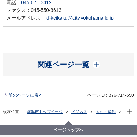
電話：
045-671-3412
ファクス：045-550-3613
メールアドレス：
kf-keikaku@city.yokohama.lg.jp
開く
関連ページ一覧
前のページに戻る
ページID：376-714-550
現在位
現在位置
横浜市トップページ
ビジネス
入札・契約
プロポーザル等の発注情報
2025年度
委託
健康福祉局
【終了しました】【公募型プロポーザル】第10期横浜
ページトップへ
市高齢者保健福祉計画・介護保険事業計画・認知症施