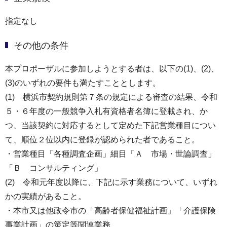
指定なし
その他の条件
本プロポーザルに参加しようとする者は、以下の(1)、(2)、
(3)のいずれの要件も満たすこととします。
(1) 横浜市契約規則第７条の規定による審査の結果、令和
５・６年度の一般競争入札有資格者名簿に登載され、か
つ、当該契約に対応するとして定めた下記営業種目につい
て、順位２位以内に登録が認められた者であること。
・営業種目「各種調査企画」細目「Ａ 市場・世論調査」
「Ｂ コンサルティング」
(2) 令和元年度以降に、下記に示す業務について、いずれ
かの実績があること。
・本市又は他政令市の「高齢者保健福祉計画」「介護保険
事業計画」の策定等関連業務