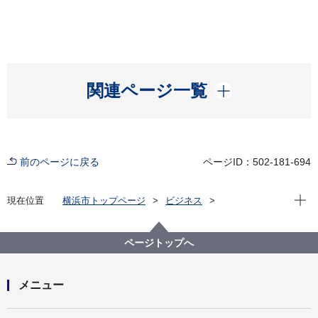
開く
関連ページ一覧
前のページに戻る
ページID：502-181-694
現在位
現在位置
横浜市トップページ
ビジネス
分野別メニュー
ごみ・リサイクル
産業廃棄物
排出事業者関連
ポリ塩化ビフェニル（PCB）廃棄物について
ページトップへ
メニュー
開く