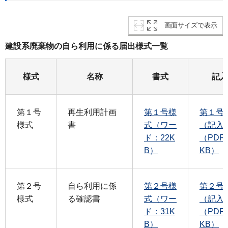
画面サイズで表示
建設系廃棄物の自ら利用に係る届出様式一覧
様式
名称
書式
記入
第１号
再生利用計画
第１号様
第１号
様式
書
式（ワー
（記入
ド：22K
（PDF
B）
KB）
第２号
自ら利用に係
第２号様
第２号
様式
る確認書
式（ワー
（記入
ド：31K
（PDF
B）
KB）