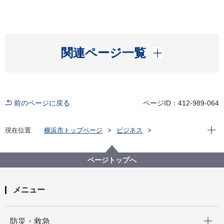
開く
関連ページ一覧
前のページに戻る
ページID：412-989-064
現在位
現在位置
横浜市トップページ
ビジネス
分野別メニュー
ごみ・リサイクル
産業廃棄物
排出事業者関連
建設系廃棄物の自ら利用
ページトップへ
メニュー
開く
防災・救急