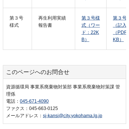
第３号
再生利用実績
第３号様
第３号
様式
報告書
式（ワー
（記入
ド：22K
（PDF
B）
KB）
このページへのお問合せ
資源循環局 事業系廃棄物対策部 事業系廃棄物対策課 管
理係
電話：
045-671-4090
ファクス：045-663-0125
メールアドレス：
sj-kansi@city.yokohama.lg.jp