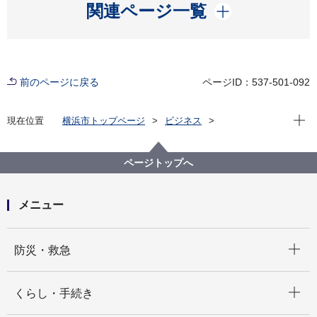
開く
関連ページ一覧
前のページに戻る
ページID：537-501-092
現在位
現在位置
横浜市トップページ
ビジネス
分野別メニュー
ごみ・リサイクル
産業廃棄物
排出事業者関連
ポリ塩化ビフェニル（PCB）廃棄物について
ページトップへ
ポリ塩化ビフェニル（PCB）廃棄物について
メニュー
開く
防災・救急
開く
くらし・手続き