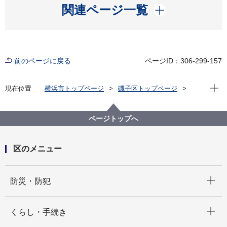
開く
関連ページ一覧
前のページに戻る
ページID：306-299-157
現在位
現在位置
横浜市トップページ
磯子区トップページ
区政情報
広報・刊行物
ISOGOフォトニュース
令和6年度
🦷「けんこうパネル展」を開催しました📚
ページトップへ
区のメニュー
開く
防災・防犯
開く
くらし・手続き