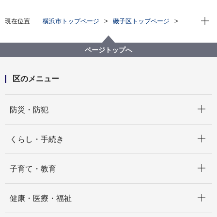
現在位
現在位置
横浜市トップページ
磯子区トップページ
区政情報
広報・刊行物
ISOGOフォトニュース
令和6年度
交通安全啓発のラッピングバスが運行中です！
ページトップへ
区のメニュー
開く
防災・防犯
開く
くらし・手続き
開く
子育て・教育
開く
健康・医療・福祉