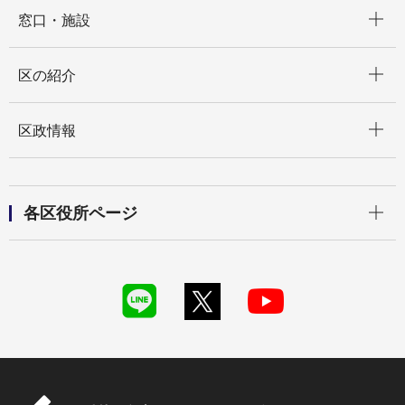
開く
窓口・施設
開く
区の紹介
開く
区政情報
開く
各区役所ページ