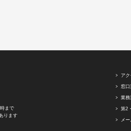
アク
窓口
業務
5時まで
第2
あります
メー