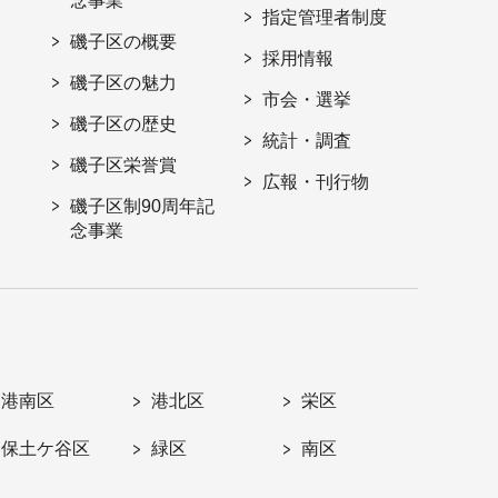
念事業
指定管理者制度
磯子区の概要
採用情報
磯子区の魅力
市会・選挙
磯子区の歴史
統計・調査
磯子区栄誉賞
広報・刊行物
磯子区制90周年記
念事業
港南区
港北区
栄区
保土ケ谷区
緑区
南区