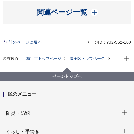
開く
関連ページ一覧
前のページに戻る
ページID：792-962-189
現在位
現在位置
横浜市トップページ
磯子区トップページ
区政情報
広報・刊行物
ISOGOフォトニュース
令和6年度
「納涼ふれあい盆踊り大会」が滝頭二丁目公園多目的
ページトップへ
広場で開催されました
区のメニュー
開く
防災・防犯
開く
くらし・手続き