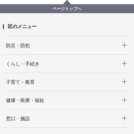
ISOGOフォトニュース
令和6年度
いそごこどもエコフェスタ2024を開催しました！
ページトップへ
区のメニュー
開く
防災・防犯
開く
くらし・手続き
開く
子育て・教育
開く
健康・医療・福祉
開く
窓口・施設
開く