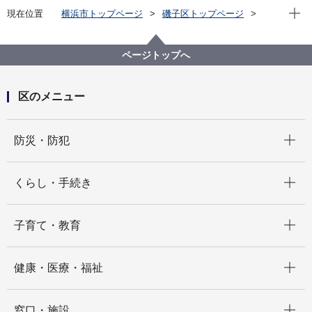
現在位
現在位置
横浜市トップページ
磯子区トップページ
区政情報
広報・刊行物
ISOGOフォトニュース
令和6年度
「夏の交通事故防止運動」キャンペーンを開催しまし
ページトップへ
た！
区のメニュー
開く
防災・防犯
開く
くらし・手続き
開く
子育て・教育
開く
健康・医療・福祉
開く
窓口・施設