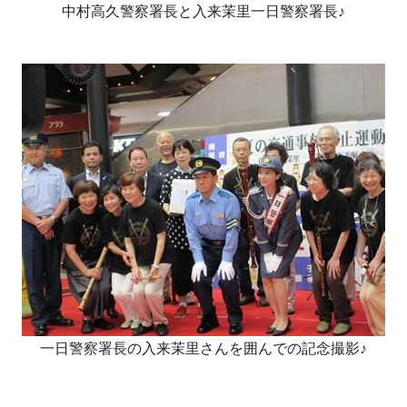
中村高久警察署長と入来茉里一日警察署長♪
一日警察署長の入来茉里さんを囲んでの記念撮影♪