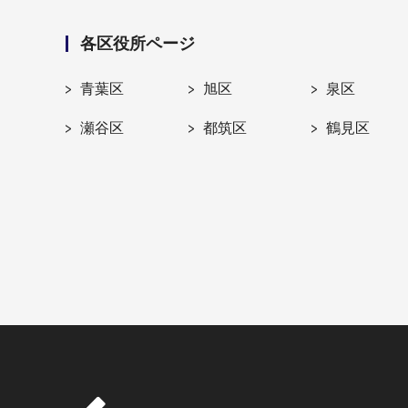
各区役所ページ
青葉区
旭区
泉区
瀬谷区
都筑区
鶴見区