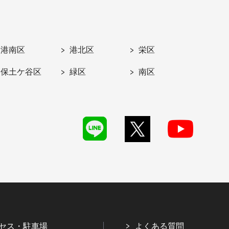
港南区
港北区
栄区
保土ケ谷区
緑区
南区
セス・駐車場
よくある質問