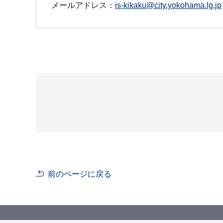
メールアドレス：
is-kikaku@city.yokohama.lg.jp
前のページに戻る