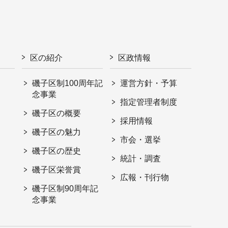
区の紹介
区政情報
磯子区制100周年記
運営方針・予算
念事業
指定管理者制度
磯子区の概要
採用情報
磯子区の魅力
市会・選挙
磯子区の歴史
統計・調査
磯子区栄誉賞
広報・刊行物
磯子区制90周年記
念事業