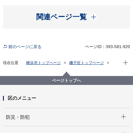
開く
関連ページ一覧
前のページに戻る
ページID：393-581-920
現在位
現在位置
横浜市トップページ
磯子区トップページ
区政情報
広報・刊行物
ISOGOフォトニュース
令和6年度
８月17日（土曜日）、岡村公園で開催された岡村西部
ページトップへ
連合自治会の夏祭りに伺いました
区のメニュー
開く
防災・防犯
開く