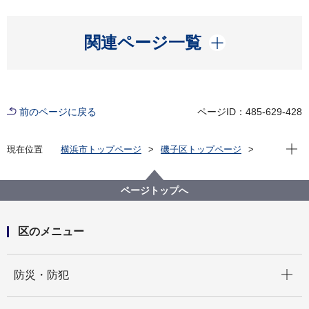
開く
関連ページ一覧
前のページに戻る
ページID：485-629-428
現在位
現在位置
横浜市トップページ
磯子区トップページ
区政情報
広報・刊行物
ISOGOフォトニュース
令和6年度
横浜マラソン沿道清掃を実施しました
ページトップへ
区のメニュー
開く
防災・防犯
開く