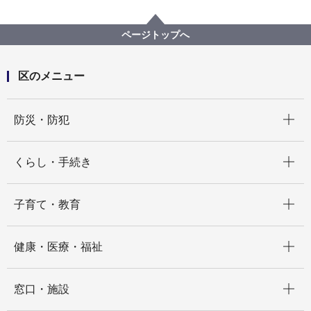
区政情報
広報・刊行物
ISOGOフォトニュース
令和6年度
「丸山第一町内会盆踊り」が開催されました
ページトップへ
区のメニュー
開く
防災・防犯
開く
くらし・手続き
開く
子育て・教育
開く
健康・医療・福祉
開く
窓口・施設