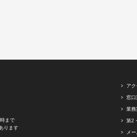
アク
窓口
業務
5時まで
第2
あります
メー