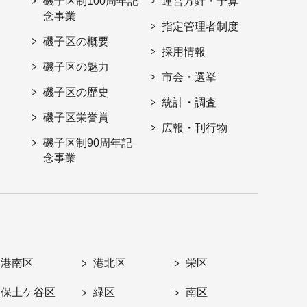
磯子区制100周年記
運営方針・予算
念事業
指定管理者制度
磯子区の概要
採用情報
磯子区の魅力
市会・選挙
磯子区の歴史
統計・調査
磯子区栄誉賞
広報・刊行物
磯子区制90周年記
念事業
港南区
港北区
栄区
保土ケ谷区
緑区
南区