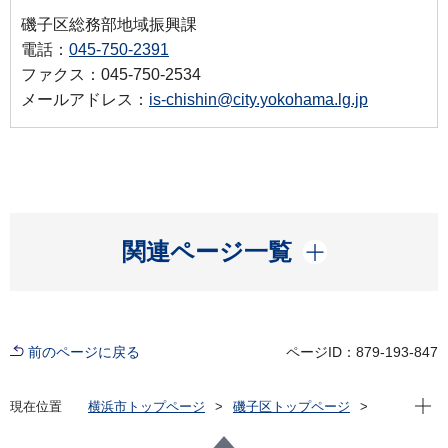
磯子区総務部地域振興課
電話：
045-750-2391
ファクス：045-750-2534
メールアドレス：
is-chishin@city.yokohama.lg.jp
開く
関連ページ一覧
前のページに戻る
ページID：879-193-847
現在位
現在位置
横浜市トップページ
磯子区トップページ
区政情報
広報・刊行物
ISOGOフォトニュース
令和6年度