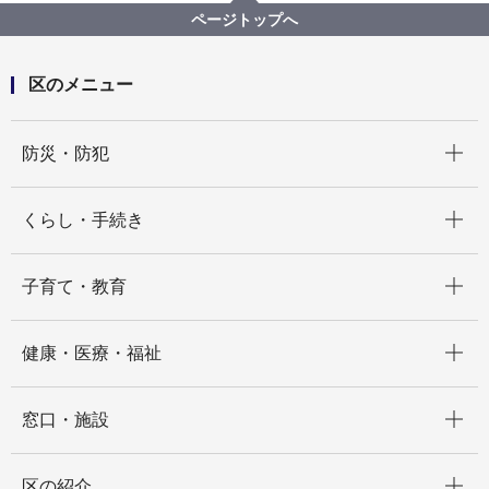
森南町内会 焼き芋大会が開催されました
ページトップへ
区のメニュー
開く
防災・防犯
開く
くらし・手続き
開く
子育て・教育
開く
健康・医療・福祉
開く
窓口・施設
開く
区の紹介